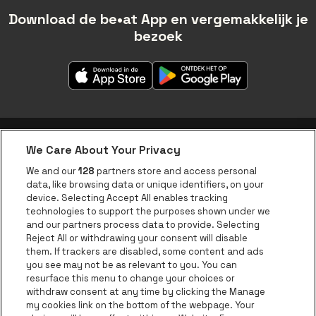
Download de be•at App en vergemakkelijk je
bezoek
We Care About Your Privacy
be•at app
We and our
128
partners store and access personal
data, like browsing data or unique identifiers, on your
be•at Corporate
device. Selecting Accept All enables tracking
technologies to support the purposes shown under we
be•at Business
and our partners process data to provide. Selecting
Groepen
Reject All or withdrawing your consent will disable
them. If trackers are disabled, some content and ads
Helpcenter
you see may not be as relevant to you. You can
resurface this menu to change your choices or
Contact
withdraw consent at any time by clicking the Manage
Instagram
Facebook
Threads
Tiktok
Youtube
my cookies link on the bottom of the webpage. Your