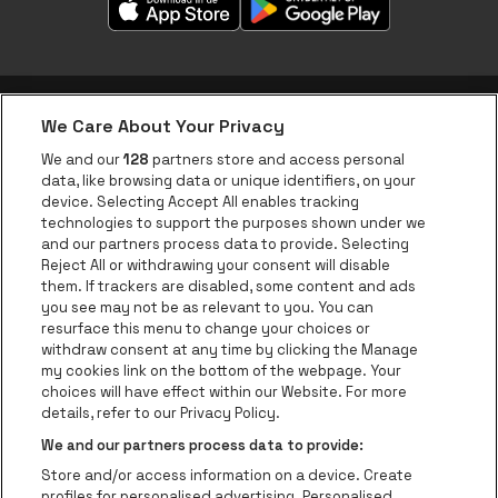
We Care About Your Privacy
be•at app
We and our
128
partners store and access personal
data, like browsing data or unique identifiers, on your
be•at Corporate
device. Selecting Accept All enables tracking
technologies to support the purposes shown under we
be•at Business
and our partners process data to provide. Selecting
Groepen
Reject All or withdrawing your consent will disable
them. If trackers are disabled, some content and ads
Helpcenter
you see may not be as relevant to you. You can
resurface this menu to change your choices or
Contact
withdraw consent at any time by clicking the Manage
Instagram
Facebook
Threads
Tiktok
Youtube
my cookies link on the bottom of the webpage. Your
choices will have effect within our Website. For more
Be•at Tickets is een deel van
be•at
details, refer to our Privacy Policy.
be•at Tickets
We and our partners process data to provide:
Schijnpoortweg 119, 2170 Antwerpen
Store and/or access information on a device. Create
Be-At Venues
profiles for personalised advertising. Personalised