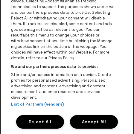
be•at Corporate
device. Selecting Accept All enables tracking
technologies to support the purposes shown under we
be•at Business
and our partners process data to provide. Selecting
Groepen
Reject All or withdrawing your consent will disable
them. If trackers are disabled, some content and ads
Helpcenter
you see may not be as relevant to you. You can
resurface this menu to change your choices or
Contact
withdraw consent at any time by clicking the Manage
Instagram
Facebook
Threads
Tiktok
Youtube
my cookies link on the bottom of the webpage. Your
choices will have effect within our Website. For more
Be•at Tickets is een deel van
be•at
details, refer to our Privacy Policy.
be•at Tickets
We and our partners process data to provide:
Schijnpoortweg 119, 2170 Antwerpen
Store and/or access information on a device. Create
Be-At Venues
profiles for personalised advertising. Personalised
Schijnpoortweg 119, 2170 Antwerpen
advertising and content, advertising and content
BTW (BE) 0461.051.688 - RPR Antwerpen
measurement, audience research and services
BNP Paribas Fortis - IBAN: BE93 2200 4925 0067 - BIC:
development.
GEBABEBB
List of Partners (vendors)
© be•at - Alle rechten voorbehouden
Reject All
Accept All
Proclaimer
Cookies
Manage my cookies
Privacy