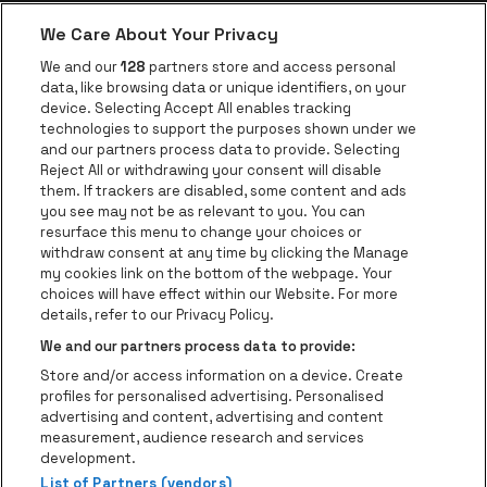
We Care About Your Privacy
Application be•at
We and our
128
partners store and access personal
data, like browsing data or unique identifiers, on your
be•at Corporate
device. Selecting Accept All enables tracking
technologies to support the purposes shown under we
be•at Business
and our partners process data to provide. Selecting
Groupes
Reject All or withdrawing your consent will disable
them. If trackers are disabled, some content and ads
Helpcenter
you see may not be as relevant to you. You can
resurface this menu to change your choices or
Contact
withdraw consent at any time by clicking the Manage
Instagram
Facebook
Threads
Tiktok
Youtube
my cookies link on the bottom of the webpage. Your
choices will have effect within our Website. For more
Be•at Tickets fait partie de
be•at
details, refer to our Privacy Policy.
be•at Tickets
We and our partners process data to provide:
Schijnpoortweg 119, 2170 Anvers
Store and/or access information on a device. Create
Be-At Venues
profiles for personalised advertising. Personalised
Schijnpoortweg 119, 2170 Anvers
advertising and content, advertising and content
BTW (BE) 0461.051.688 - RPR Antwerpen
measurement, audience research and services
BNP Paribas Fortis - IBAN: BE93 2200 4925 0067 - BIC:
development.
GEBABEBB
List of Partners (vendors)