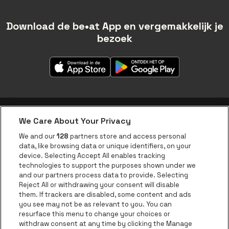
Download de be•at App en vergemakkelijk je
bezoek
We Care About Your Privacy
be•at app
We and our
128
partners store and access personal
data, like browsing data or unique identifiers, on your
be•at Corporate
device. Selecting Accept All enables tracking
technologies to support the purposes shown under we
be•at Business
and our partners process data to provide. Selecting
Groepen
Reject All or withdrawing your consent will disable
them. If trackers are disabled, some content and ads
Helpcenter
you see may not be as relevant to you. You can
resurface this menu to change your choices or
Contact
withdraw consent at any time by clicking the Manage