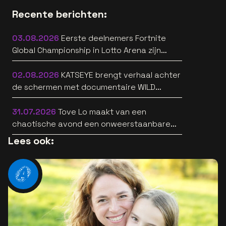
Recente berichten:
03.08.2026
Eerste deelnemers Fortnite
Global Championship in Lotto Arena zijn
bekend
02.08.2026
KATSEYE brengt verhaal achter
de schermen met documentaire WILD
HEARTS [trailer]
31.07.2026
Tove Lo maakt van een
chaotische avond een onweerstaanbare
popsong
Lees ook: