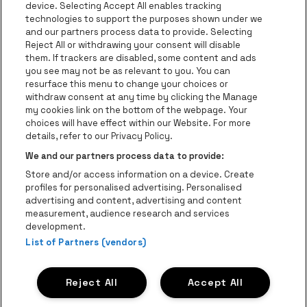
be•at Corporate
device. Selecting Accept All enables tracking
technologies to support the purposes shown under we
be•at Business
and our partners process data to provide. Selecting
Groepen
Reject All or withdrawing your consent will disable
them. If trackers are disabled, some content and ads
Helpcenter
you see may not be as relevant to you. You can
resurface this menu to change your choices or
Contact
withdraw consent at any time by clicking the Manage
Instagram
Facebook
Threads
Tiktok
Youtube
my cookies link on the bottom of the webpage. Your
choices will have effect within our Website. For more
Be•at Tickets is een deel van
be•at
details, refer to our Privacy Policy.
be•at Tickets
We and our partners process data to provide:
Schijnpoortweg 119, 2170 Antwerpen
Store and/or access information on a device. Create
Be-At Venues
profiles for personalised advertising. Personalised
Schijnpoortweg 119, 2170 Antwerpen
advertising and content, advertising and content
BTW (BE) 0461.051.688 - RPR Antwerpen
measurement, audience research and services
BNP Paribas Fortis - IBAN: BE93 2200 4925 0067 - BIC:
development.
GEBABEBB
List of Partners (vendors)
© be•at - Alle rechten voorbehouden
Reject All
Accept All
Proclaimer
Cookies
Manage my cookies
Privacy