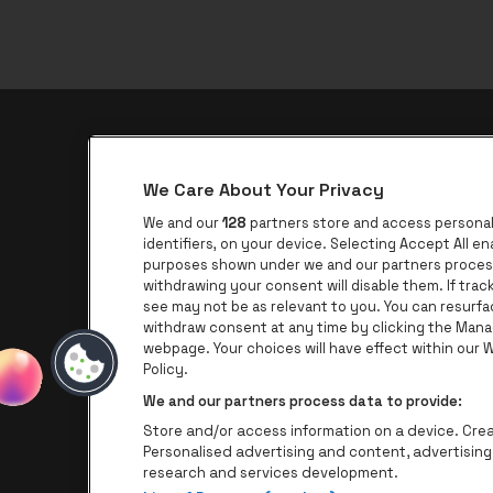
be•at app
We Care About Your Privacy
be•at Corporate
We and our
128
partners store and access personal 
be•at Business
identifiers, on your device. Selecting Accept All e
purposes shown under we and our partners process 
Groepen
withdrawing your consent will disable them. If tra
see may not be as relevant to you. You can resurf
Helpcenter
withdraw consent at any time by clicking the Mana
Contact
webpage. Your choices will have effect within our We
Policy.
We and our partners process data to provide:
Store and/or access information on a device. Creat
Personalised advertising and content, advertisi
research and services development.