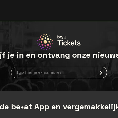
jf je in en ontvang onze nieuw
Nieuwsbrief aanmelding
de be•at App en vergemakkelijk