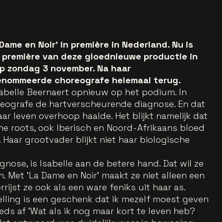
ame en Noir’ in première in Nederland. Nu is
 première van deze gloednieuwe productie in
 zondag 3 november. Na haar
enommeerde choreografe helemaal terug.
abelle Beernaert opnieuw op het podium. In
eografe de hartverscheurende diagnose. En dat
ar leven overhoop haalde. Het blijkt namelijk dat
che roots, ook Iberisch en Noord-Afrikaans bloed
Haar grootvader blijkt niet haar biologische
gnose, is Isabelle aan de betere hand. Dat wil ze
. Met ‘La Dame en Noir’ maakt ze niet alleen een
ijst ze ook als een ware feniks uit haar as.
elling is een geschenk dat ik mezelf moest geven
eds af 'Wat als ik nog maar kort te leven heb?