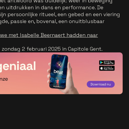
Het antwoord was duidelijk: weer in beweging
en uitdrukken in dans en performance. De
ijn persoonlijke ritueel, een gebed en een viering
de, passie en, bovenal, een onuitblusbaar
t we met Isabelle Beernaert hadden naar
 zondag 2 februari 2025 in Capitole Gent.