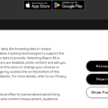
data, like browsing data or unique
nables tracking technologies to support the
data to provide. Selecting Reject All or
ckers are disabled, some content and ads you
Accept
ace this menu to change your choices or
ge my cookies link on the bottom of the
B
bsite. For more details, refer to our Privacy
BNP Paribas Fortis - IBAN
Reject
Show Pu
e profiles for personalised advertising.
ng and content measurement, audience