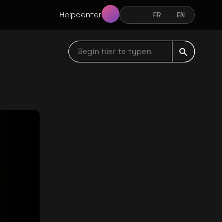
Helpcenter
NL
FR
EN
NEDERLANDS
FRANÇAIS
ENGLISH
Begin hier te typen navbar