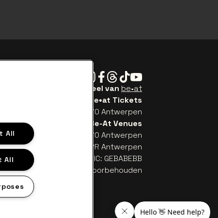
Instagram
Facebook
Threads
Tiktok
Youtube
Be•at Tickets is een deel van
be•at
be•at Tickets
Schijnpoortweg 119, 2170 Antwerpen
Be-At Venues
 All
Schijnpoortweg 119, 2170 Antwerpen
TW (BE) 0461.051.688 - RPR Antwerpen
: BE93 2200 4925 0067 - BIC: GEBABEBB
 All
© be•at - Alle rechten voorbehouden
rposes