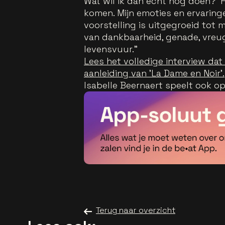
Wat wil ik dan écht nog doen?' 
komen. Mijn emoties en ervaring
voorstelling is uitgegroeid tot m
van dankbaarheid, genade, vreug
levensvuur."
Lees het volledige interview da
aanleiding van 'La Dame en Noir'.
Isabelle Beernaert speelt ook op
Terug naar overzicht