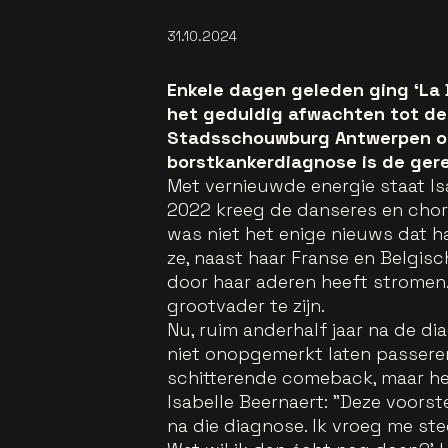
31.10.2024
Enkele dagen geleden ging ‘La D
het geduldig afwachten tot de
Stadsschouwburg Antwerpen op
borstkankerdiagnose is de ger
Met vernieuwde energie staat Is
2022 kreeg de danseres en chor
was niet het enige nieuws dat ha
ze, naast haar Franse en Belgis
door haar aderen heeft stromen. 
grootvader te zijn.
Nu, ruim anderhalf jaar na de dia
niet onopgemerkt laten passeren
schitterende comeback, maar herr
Isabelle Beernaert: "Deze voorst
na die diagnose. Ik vroeg me ste