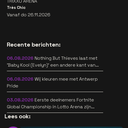
TRIXXO ARENA
Très Chic
Vanaf do 26.11.2026
Recente berichten:
06.08.2026
Nothing But Thieves laat met
'Baby Kool (Evelyn)' een andere kant van
zich horen [video]
06.08.2026
Wij kleuren mee met Antwerp
Pride
03.08.2026
Eerste deelnemers Fortnite
Global Championship in Lotto Arena zijn
bekend
Lees ook: