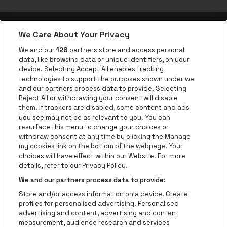
We Care About Your Privacy
be•at app
We and our
128
partners store and access personal
data, like browsing data or unique identifiers, on your
be•at Corporate
device. Selecting Accept All enables tracking
technologies to support the purposes shown under we
be•at Business
and our partners process data to provide. Selecting
Groepen
Reject All or withdrawing your consent will disable
them. If trackers are disabled, some content and ads
Helpcenter
you see may not be as relevant to you. You can
resurface this menu to change your choices or
Contact
withdraw consent at any time by clicking the Manage
Instagram
Facebook
Threads
Tiktok
Youtube
my cookies link on the bottom of the webpage. Your
choices will have effect within our Website. For more
Be•at Tickets is een deel van
be•at
details, refer to our Privacy Policy.
be•at Tickets
We and our partners process data to provide:
Schijnpoortweg 119, 2170 Antwerpen
Store and/or access information on a device. Create
Be-At Venues
profiles for personalised advertising. Personalised
Schijnpoortweg 119, 2170 Antwerpen
advertising and content, advertising and content
BTW (BE) 0461.051.688 - RPR Antwerpen
measurement, audience research and services