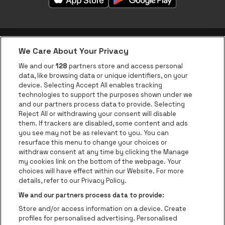
We Care About Your Privacy
be•at app
We and our
128
partners store and access personal
data, like browsing data or unique identifiers, on your
be•at Corporate
device. Selecting Accept All enables tracking
technologies to support the purposes shown under we
be•at Business
and our partners process data to provide. Selecting
Groepen
Reject All or withdrawing your consent will disable
them. If trackers are disabled, some content and ads
Helpcenter
you see may not be as relevant to you. You can
resurface this menu to change your choices or
Contact
withdraw consent at any time by clicking the Manage
Instagram
Facebook
Threads
Tiktok
Youtube
my cookies link on the bottom of the webpage. Your
choices will have effect within our Website. For more
Be•at Tickets is een deel van
be•at
details, refer to our Privacy Policy.
be•at Tickets
We and our partners process data to provide:
Schijnpoortweg 119, 2170 Antwerpen
Store and/or access information on a device. Create
Be-At Venues
profiles for personalised advertising. Personalised
Schijnpoortweg 119, 2170 Antwerpen