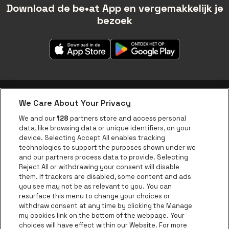
Download de be•at App en vergemakkelijk je
bezoek
We Care About Your Privacy
be•at app
We and our
128
partners store and access personal
data, like browsing data or unique identifiers, on your
be•at Corporate
device. Selecting Accept All enables tracking
technologies to support the purposes shown under we
be•at Business
and our partners process data to provide. Selecting
Groepen
Reject All or withdrawing your consent will disable
them. If trackers are disabled, some content and ads
Helpcenter
you see may not be as relevant to you. You can
resurface this menu to change your choices or
Contact
withdraw consent at any time by clicking the Manage
Instagram
Facebook
Threads
Tiktok
Youtube
my cookies link on the bottom of the webpage. Your
choices will have effect within our Website. For more