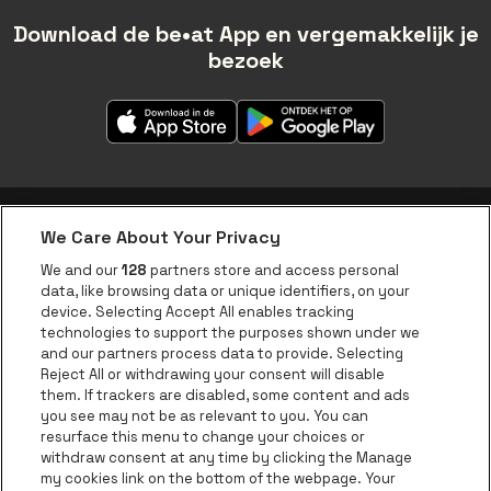
Download de be•at App en vergemakkelijk je
bezoek
We Care About Your Privacy
be•at app
We and our
128
partners store and access personal
data, like browsing data or unique identifiers, on your
be•at Corporate
device. Selecting Accept All enables tracking
technologies to support the purposes shown under we
be•at Business
and our partners process data to provide. Selecting
Groepen
Reject All or withdrawing your consent will disable
them. If trackers are disabled, some content and ads
Helpcenter
you see may not be as relevant to you. You can
resurface this menu to change your choices or
Contact
withdraw consent at any time by clicking the Manage
Instagram
Facebook
Threads
Tiktok
Youtube
my cookies link on the bottom of the webpage. Your