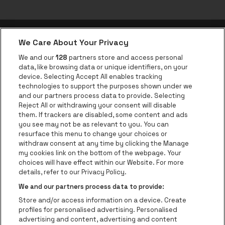
We Care About Your Privacy
be•at app
We and our
128
partners store and access personal
data, like browsing data or unique identifiers, on your
be•at Corporate
device. Selecting Accept All enables tracking
technologies to support the purposes shown under we
be•at Business
and our partners process data to provide. Selecting
Groepen
Reject All or withdrawing your consent will disable
them. If trackers are disabled, some content and ads
Helpcenter
you see may not be as relevant to you. You can
resurface this menu to change your choices or
Contact
withdraw consent at any time by clicking the Manage
Instagram
Facebook
Threads
Tiktok
Youtube
my cookies link on the bottom of the webpage. Your
choices will have effect within our Website. For more
Be•at Tickets is een deel van
be•at
details, refer to our Privacy Policy.
be•at Tickets
We and our partners process data to provide:
Schijnpoortweg 119, 2170 Antwerpen
Store and/or access information on a device. Create
Be-At Venues
profiles for personalised advertising. Personalised
Schijnpoortweg 119, 2170 Antwerpen
advertising and content, advertising and content