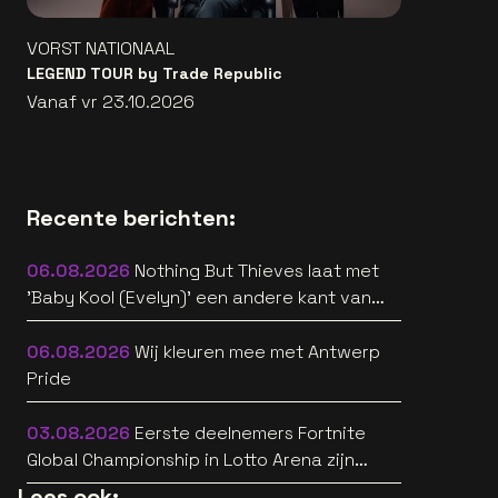
VORST NATIONAAL
LEGEND TOUR by Trade Republic
Vanaf vr 23.10.2026
Recente berichten:
06.08.2026
Nothing But Thieves laat met
'Baby Kool (Evelyn)' een andere kant van
zich horen [video]
06.08.2026
Wij kleuren mee met Antwerp
Pride
03.08.2026
Eerste deelnemers Fortnite
Global Championship in Lotto Arena zijn
bekend
Lees ook: