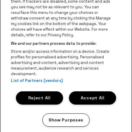
them. If trackers are disabled, some content and ads
Helpcenter
you see may not be as relevant to you. You can
resurface this menu to change your choices or
Contact
withdraw consent at any time by clicking the Manage
Instagram
Facebook
Threads
Tiktok
Youtube
my cookies link on the bottom of the webpage. Your
choices will have effect within our Website. For more
Be•at Tickets is een deel van
be•at
details, refer to our Privacy Policy.
be•at Tickets
We and our partners process data to provide:
Schijnpoortweg 119, 2170 Antwerpen
Store and/or access information on a device. Create
Be-At Venues
profiles for personalised advertising. Personalised
Schijnpoortweg 119, 2170 Antwerpen
advertising and content, advertising and content
BTW (BE) 0461.051.688 - RPR Antwerpen
measurement, audience research and services
BNP Paribas Fortis - IBAN: BE93 2200 4925 0067 - BIC:
development.
GEBABEBB
List of Partners (vendors)
© be•at - Alle rechten voorbehouden
Reject All
Accept All
Proclaimer
Cookies
Manage my cookies
Privacy
Algemene voorwaarden
Show Purposes