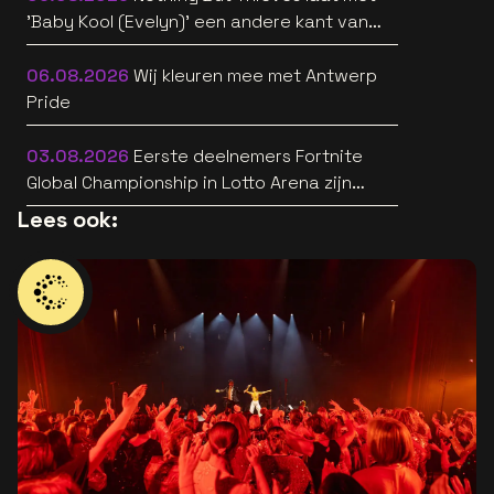
'Baby Kool (Evelyn)' een andere kant van
zich horen [video]
06.08.2026
Wij kleuren mee met Antwerp
Pride
03.08.2026
Eerste deelnemers Fortnite
Global Championship in Lotto Arena zijn
bekend
Lees ook: