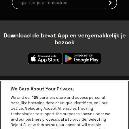
Download de be•at App en vergemakkelijk je
bezoek
We Care About Your Privacy
be•at app
We and our
128
partners store and access personal
data, like browsing data or unique identifiers, on your
be•at Corporate
device. Selecting Accept All enables tracking
technologies to support the purposes shown under we
be•at Business
and our partners process data to provide. Selecting
Groepen
Reject All or withdrawing your consent will disable