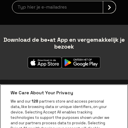
Nieuwsbrief aanmelding
Download de be•at App en vergemakkelijk je
bezoek
We Care About Your Privacy
be•at app
We and our
128
partners store and access personal
data, like browsing data or unique identifiers, on your
be•at Corporate
device. Selecting Accept All enables tracking
technologies to support the purposes shown under we
be•at Business
and our partners process data to provide. Selecting