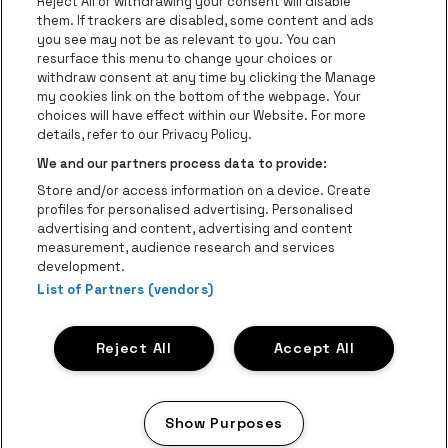
Groepen
Reject All or withdrawing your consent will disable
them. If trackers are disabled, some content and ads
Helpcenter
you see may not be as relevant to you. You can
resurface this menu to change your choices or
Contact
withdraw consent at any time by clicking the Manage
Instagram
Facebook
Threads
Tiktok
Youtube
my cookies link on the bottom of the webpage. Your
choices will have effect within our Website. For more
Be•at Tickets is een deel van
be•at
details, refer to our Privacy Policy.
be•at Tickets
We and our partners process data to provide:
Schijnpoortweg 119, 2170 Antwerpen
Store and/or access information on a device. Create
Be-At Venues
profiles for personalised advertising. Personalised
Schijnpoortweg 119, 2170 Antwerpen
advertising and content, advertising and content
BTW (BE) 0461.051.688 - RPR Antwerpen
measurement, audience research and services
BNP Paribas Fortis - IBAN: BE93 2200 4925 0067 - BIC:
development.
GEBABEBB
List of Partners (vendors)
© be•at - Alle rechten voorbehouden
Reject All
Accept All
Proclaimer
Cookies
Manage my cookies
Privacy
Algemene voorwaarden
Show Purposes