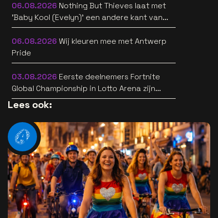
06.08.2026
Nothing But Thieves laat met
'Baby Kool (Evelyn)' een andere kant van
zich horen [video]
06.08.2026
Wij kleuren mee met Antwerp
Pride
03.08.2026
Eerste deelnemers Fortnite
Global Championship in Lotto Arena zijn
bekend
Lees ook: