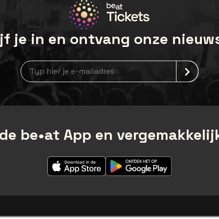
jf je in en ontvang onze nieuw
Nieuwsbrief aanmelding
de be•at App en vergemakkelijk