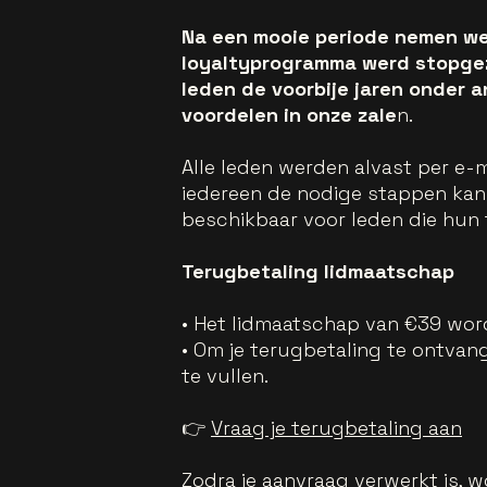
Na een mooie periode nemen we 
loyaltyprogramma werd stopgez
leden de voorbije jaren onder 
voordelen in onze zale
n.
Alle leden werden alvast per e-
iedereen de nodige stappen kan z
beschikbaar voor leden die hun
Terugbetaling lidmaatschap
• Het lidmaatschap van €39 word
• Om je terugbetaling te ontvang
te vullen.
👉
Vraag je terugbetaling aan
Zodra je aanvraag verwerkt is, w