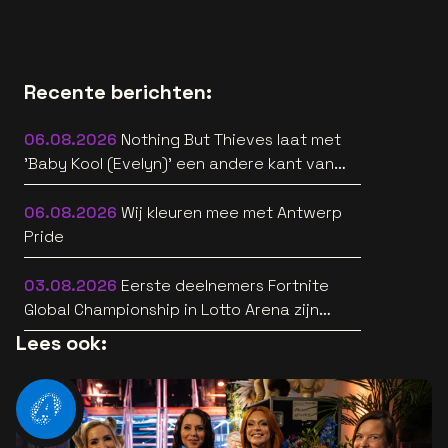
Recente berichten:
06.08.2026
Nothing But Thieves laat met
'Baby Kool (Evelyn)' een andere kant van
zich horen [video]
06.08.2026
Wij kleuren mee met Antwerp
Pride
03.08.2026
Eerste deelnemers Fortnite
Global Championship in Lotto Arena zijn
bekend
Lees ook: