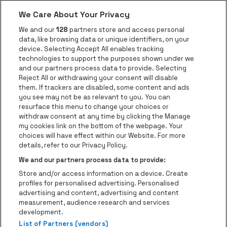
We Care About Your Privacy
be•at app
We and our
128
partners store and access personal
data, like browsing data or unique identifiers, on your
be•at Corporate
device. Selecting Accept All enables tracking
technologies to support the purposes shown under we
be•at Business
and our partners process data to provide. Selecting
Groepen
Reject All or withdrawing your consent will disable
them. If trackers are disabled, some content and ads
Helpcenter
you see may not be as relevant to you. You can
resurface this menu to change your choices or
Contact
withdraw consent at any time by clicking the Manage
Instagram
Facebook
Threads
Tiktok
Youtube
my cookies link on the bottom of the webpage. Your
choices will have effect within our Website. For more
Be•at Tickets is een deel van
be•at
details, refer to our Privacy Policy.
be•at Tickets
We and our partners process data to provide:
Schijnpoortweg 119, 2170 Antwerpen
Store and/or access information on a device. Create
Be-At Venues
profiles for personalised advertising. Personalised
Schijnpoortweg 119, 2170 Antwerpen
advertising and content, advertising and content
BTW (BE) 0461.051.688 - RPR Antwerpen
measurement, audience research and services
BNP Paribas Fortis - IBAN: BE93 2200 4925 0067 - BIC:
development.
GEBABEBB
List of Partners (vendors)