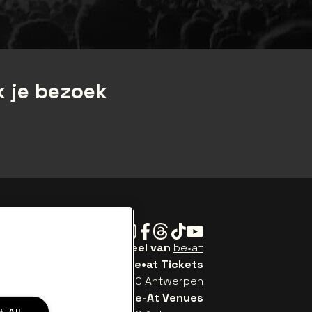
 je bezoek
Instagram
Facebook
Threads
Tiktok
Youtube
Be•at Tickets is een deel van
be•at
be•at Tickets
Schijnpoortweg 119, 2170 Antwerpen
Be-At Venues
 All