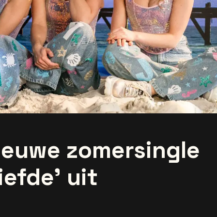
ieuwe zomersingle
iefde' uit