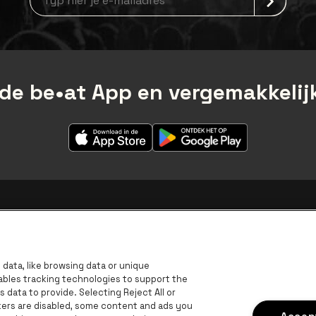
de be•at App en vergemakkelijk
data, like browsing data or unique
nables tracking technologies to support the
data to provide. Selecting Reject All or
ckers are disabled, some content and ads you
Accept