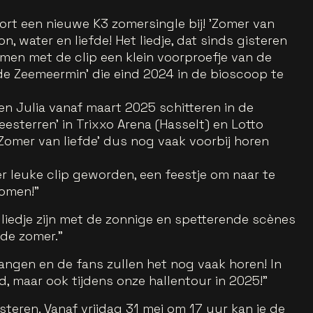
rt een nieuwe K3 zomersingle bij! 'Zomer van
n, water en liefde! Het liedje, dat sinds gisteren
samen met de clip een klein voorproefje van de
 de Zeemeermin' die eind 2024 in de bioscoop te
en Julia vanaf maart 2025 schitteren in de
esterren' in Trixxo Arena (Hasselt) en Lotto
Zomer van liefde' dus nog vaak voorbij horen
er leuke clip geworden, een feestje om naar te
komen!"
t liedje zijn met de zonnige en spetterende scènes
 de zomer."
t hangen en de fans zullen het nog vaak horen! In
d, maar ook tijdens onze hallentour in 2025!"
steren. Vanaf vrijdag 31 mei om 17 uur kan je de