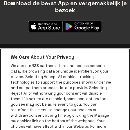
Download de be•at App en vergemakkelijk je
bezoek
We Care About Your Privacy
be•at app
We and our
128
partners store and access personal
data, like browsing data or unique identifiers, on your
be•at Corporate
device. Selecting Accept All enables tracking
technologies to support the purposes shown under we
be•at Business
and our partners process data to provide. Selecting
Groepen
Reject All or withdrawing your consent will disable
them. If trackers are disabled, some content and ads
Helpcenter
you see may not be as relevant to you. You can
resurface this menu to change your choices or
Contact
withdraw consent at any time by clicking the Manage
Instagram
Facebook
Threads
Tiktok
Youtube
my cookies link on the bottom of the webpage. Your
choices will have effect within our Website. For more
Be•at Tickets is een deel van
be•at