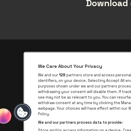
Download 
be•at app
We Care About Your Privacy
be•at Corporate
We and our
128
partners store and access personal 
be•at Business
identifiers, on your device. Selecting Accept All e
purposes shown under we and our partners process 
Groepen
withdrawing your consent will disable them. If tra
see may not be as relevant to you. You can resurf
Helpcenter
withdraw consent at any time by clicking the Mana
Contact
webpage. Your choices will have effect within our We
Policy.
We and our partners process data to provide:
Store and/or access information on a device. Creat