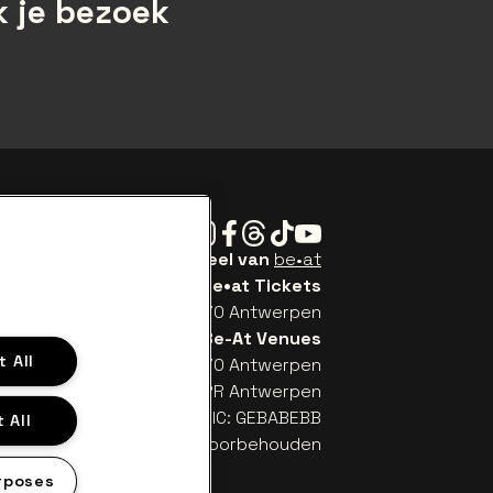
 je bezoek
Instagram
Facebook
Threads
Tiktok
Youtube
Be•at Tickets is een deel van
be•at
be•at Tickets
Schijnpoortweg 119, 2170 Antwerpen
Be-At Venues
 All
Schijnpoortweg 119, 2170 Antwerpen
TW (BE) 0461.051.688 - RPR Antwerpen
: BE93 2200 4925 0067 - BIC: GEBABEBB
 All
© be•at - Alle rechten voorbehouden
rposes