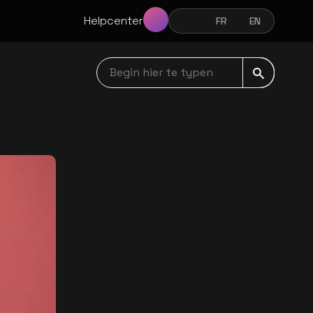
Helpcenter
NL
FR
EN
NEDERLANDS
FRANÇAIS
ENGLISH
Begin hier te typen navbar