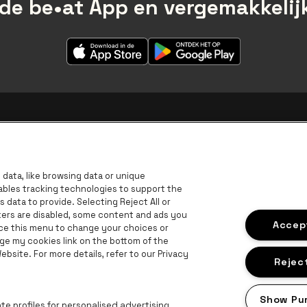
de be•at App en vergemakkelijk
data, like browsing data or unique
nables tracking technologies to support the
data to provide. Selecting Reject All or
ckers are disabled, some content and ads you
Accept
ace this menu to change your choices or
ge my cookies link on the bottom of the
B
bsite. For more details, refer to our Privacy
BNP Paribas Fortis - IBAN
Reject
Show Pu
e profiles for personalised advertising.