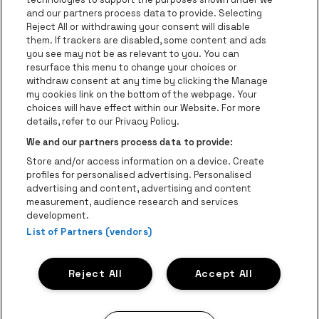
be•at Business
and our partners process data to provide. Selecting
Groepen
Reject All or withdrawing your consent will disable
them. If trackers are disabled, some content and ads
Helpcenter
you see may not be as relevant to you. You can
resurface this menu to change your choices or
Contact
withdraw consent at any time by clicking the Manage
Instagram
Facebook
Threads
Tiktok
Youtube
my cookies link on the bottom of the webpage. Your
choices will have effect within our Website. For more
Be•at Tickets is een deel van
be•at
details, refer to our Privacy Policy.
be•at Tickets
We and our partners process data to provide:
Schijnpoortweg 119, 2170 Antwerpen
Store and/or access information on a device. Create
Be-At Venues
profiles for personalised advertising. Personalised
Schijnpoortweg 119, 2170 Antwerpen
advertising and content, advertising and content
BTW (BE) 0461.051.688 - RPR Antwerpen
measurement, audience research and services
BNP Paribas Fortis - IBAN: BE93 2200 4925 0067 - BIC:
development.
GEBABEBB
List of Partners (vendors)
© be•at - Alle rechten voorbehouden
Reject All
Accept All
Proclaimer
Cookies
Manage my cookies
Privacy
Algemene voorwaarden