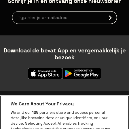
Schrijf je in en ontvang onze nieuwsbrief
Nieuwsbrief aanmelding
Download de be•at App en vergemakkelijk je
bezoek
We Care About Your Privacy
be•at app
We and our
128
partners store and access personal
data, like browsing data or unique identifiers, on your
be•at Corporate
device. Selecting Accept All enables tracking
technologies to support the purposes shown under we