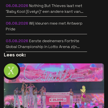
06.08.2026
Nothing But Thieves laat met
'Baby Kool (Evelyn)' een andere kant van
zich horen [video]
06.08.2026
Wij kleuren mee met Antwerp
Pride
03.08.2026
Eerste deelnemers Fortnite
Global Championship in Lotto Arena zijn
bekend
Lees ook: