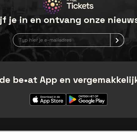
jf je in en ontvang onze nieuw
Nieuwsbrief aanmelding
de be•at App en vergemakkelijk