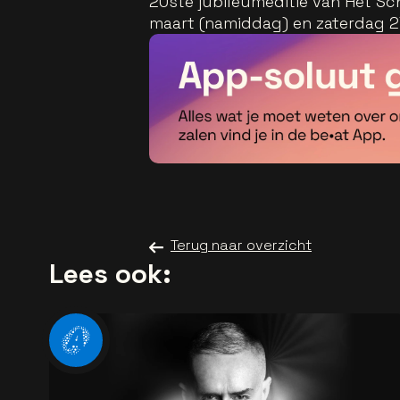
20ste jubileumeditie van Het Sc
maart (namiddag) en zaterdag 27
Terug naar overzicht
Lees ook: