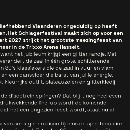
liefhebbend Vlaanderen ongeduldig op heeft
en. Het Schlagerfestival maakt zich op voor een
aart 2027 strijkt het grootste meezingfeest van
neer in de Trixxo Arena Hasselt.
ant het jubileum krijgt een glitter randje. Met
 verandert de zaal in één grote, schitterende
n 80’s klassiekers die de zaal in vuur en vlam
 en een dansvloer die barst van jullie energie.
kleurrijke outfit, plateauzolen en glitterkledij
de discotrein springen? Dat blijft nog heel even
ndrukwekkende line-up wordt de komende
t het een ongezien feest wordt, staat nu al
x van schlager en disco tijdens de spectaculaire