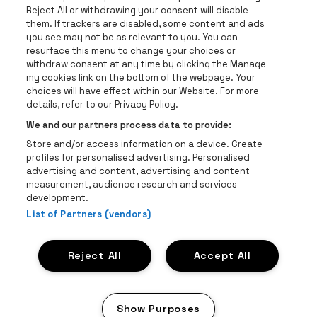
Groupes
Reject All or withdrawing your consent will disable
them. If trackers are disabled, some content and ads
Helpcenter
you see may not be as relevant to you. You can
resurface this menu to change your choices or
Contact
withdraw consent at any time by clicking the Manage
Instagram
Facebook
Threads
Tiktok
Youtube
my cookies link on the bottom of the webpage. Your
choices will have effect within our Website. For more
Be•at Tickets fait partie de
be•at
details, refer to our Privacy Policy.
be•at Tickets
We and our partners process data to provide:
Schijnpoortweg 119, 2170 Anvers
Store and/or access information on a device. Create
Be-At Venues
profiles for personalised advertising. Personalised
Schijnpoortweg 119, 2170 Anvers
advertising and content, advertising and content
BTW (BE) 0461.051.688 - RPR Antwerpen
measurement, audience research and services
BNP Paribas Fortis - IBAN: BE93 2200 4925 0067 - BIC:
development.
List of Partners (vendors)
GEBABEBB
© be•at - Tous droits réservés
Reject All
Accept All
Proclaimer
Cookies
Manage my cookies
Privacy
Conditions générales
Show Purposes