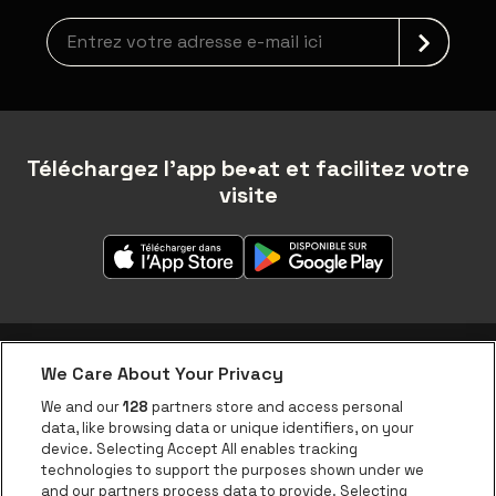
Inscription à la newsletter
Téléchargez l'app be•at et facilitez votre
visite
We Care About Your Privacy
Application be•at
We and our
128
partners store and access personal
data, like browsing data or unique identifiers, on your
be•at Corporate
device. Selecting Accept All enables tracking
technologies to support the purposes shown under we
be•at Business
and our partners process data to provide. Selecting