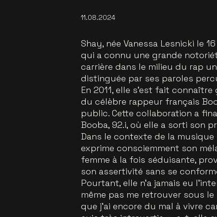
11.08.2024
Shay, née Vanessa Lesnicki le 1
qui a connu une grande notorié
carrière dans le milieu du rap u
distinguée par ses paroles perc
En 2011, elle s'est fait connaîtr
du célèbre rappeur français Boo
public. Cette collaboration a fi
Booba, 92.i, où elle a sorti son 
Dans le contexte de la musique et
exprime consciemment son mélan
femme à la fois séduisante, pro
son assertivité sans se conforme
Pourtant, elle n’a jamais eu l’in
même pas me retrouver sous le 
que j’ai encore du mal à vivre car