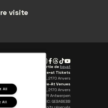
re visite
Instagram
Facebook
Threads
Tiktok
Youtube
Be•at Tickets fait partie de
be•at
be•at Tickets
Schijnpoortweg 119, 2170 Anvers
Be-At Venues
 All
Schijnpoortweg 119, 2170 Anvers
TW (BE) 0461.051.688 - RPR Antwerpen
: BE93 2200 4925 0067 - BIC: GEBABEBB
 All
© be•at - Tous droits réservés