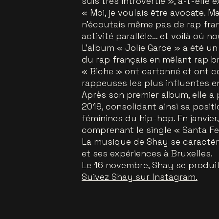
suis très introvertie », a-t-elle
« Moi, je voulais être avocate. Ma
n’écoutais même pas de rap fran
activité parallèle… et voilà où 
L’album « Jolie Garce » a été u
du rap français en mêlant rap b
« Biche » ont cartonné et ont c
rappeuses les plus influentes 
Après son premier album, elle a
2019, consolidant ainsi sa posit
féminines du hip-hop. En janvier
comprenant le single « Santa Fe
La musique de Shay se caractéri
et ses expériences à Bruxelles.
Le 16 novembre, Shay se produit 
Suivez Shay sur Instagram.