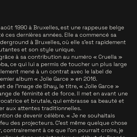
6 août 1990 à Bruxelles, est une rappeuse belge
té ces dernières années. Elle a commencé sa
nderground à Bruxelles, où elle s’est rapidement
utantes et son style unique.
e grâce à sa contribution au numéro « Cruella »
ba, ce qui lui a permis de toucher un plus large
nalement mené à un contrat avec le label de
premier album « Jolie Garce » en 2016.
 de l’image de Shay, le titre, « Jolie Garce »
ge de féminité et de force. Il met en avant une
vocatrice et brutale, qui embrasse sa beauté et
r aux attentes traditionnelles.
tention de devenir célèbre. « Je ne souhaitais
feu des projecteurs. C’est même quelque chose
, contrairement à ce que l’on pourrait croire, je