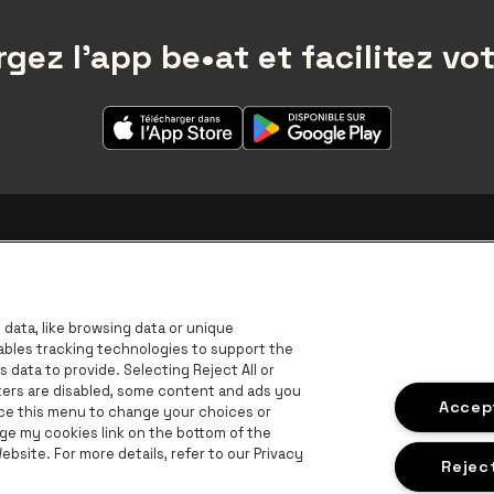
gez l'app be•at et facilitez vot
data, like browsing data or unique
nables tracking technologies to support the
data to provide. Selecting Reject All or
ckers are disabled, some content and ads you
Accept
ace this menu to change your choices or
ge my cookies link on the bottom of the
B
bsite. For more details, refer to our Privacy
BNP Paribas Fortis - IBAN
Reject