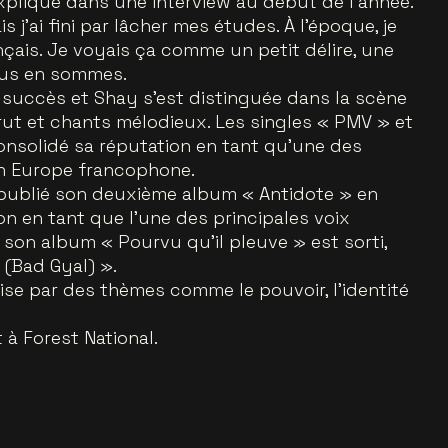
 expliqué dans une interview au début de l’année.
is j’ai fini par lâcher mes études. À l’époque, je
çais. Je voyais ça comme un petit délire, une
nous en sommes.
n succès et Shay s’est distinguée dans la scène
rut et chants mélodieux. Les singles « PMV » et
onsolidé sa réputation en tant qu'une des
en Europe francophone.
 publié son deuxième album « Antidote » en
ion en tant que l'une des principales voix
, son album « Pourvu qu’il pleuve » est sorti,
 (Bad Gyal) ».
se par des thèmes comme le pouvoir, l’identité
à Forest National.