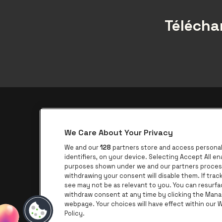
Téléchar
Application be•at
We Care About Your Privacy
be•at Corporate
We and our
128
partners store and access personal 
be•at Business
identifiers, on your device. Selecting Accept All e
purposes shown under we and our partners process 
Groupes
withdrawing your consent will disable them. If tra
see may not be as relevant to you. You can resurf
Helpcenter
withdraw consent at any time by clicking the Mana
Contact
webpage. Your choices will have effect within our We
Policy.