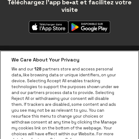
Téléchargez l'app be•at et facilitez votre
visite
We Care About Your Privacy
Application be•at
We and our
128
partners store and access personal
data, like browsing data or unique identifiers, on your
be•at Corporate
device. Selecting Accept All enables tracking
technologies to support the purposes shown under we
be•at Business
and our partners process data to provide. Selecting
Groupes
Reject All or withdrawing your consent will disable
them. If trackers are disabled, some content and ads
Helpcenter
you see may not be as relevant to you. You can
resurface this menu to change your choices or
Contact
withdraw consent at any time by clicking the Manage
Instagram
Facebook
Threads
Tiktok
Youtube
my cookies link on the bottom of the webpage. Your
choices will have effect within our Website. For more
Be•at Tickets fait partie de
be•at