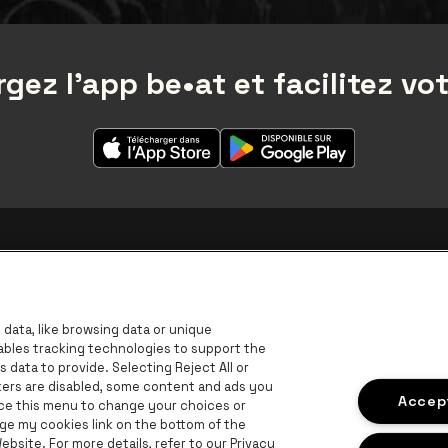
gez l'app be•at et facilitez vot
data, like browsing data or unique
nables tracking technologies to support the
data to provide. Selecting Reject All or
ckers are disabled, some content and ads you
Accept
ace this menu to change your choices or
ge my cookies link on the bottom of the
B
bsite. For more details, refer to our Privacy