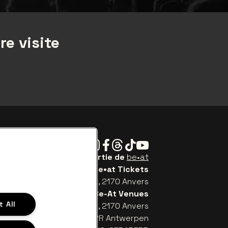
re visite
Instagram
Facebook
Threads
Tiktok
Youtube
Be•at Tickets fait partie de
be•at
be•at Tickets
Schijnpoortweg 119, 2170 Anvers
Be-At Venues
 All
Schijnpoortweg 119, 2170 Anvers
TW (BE) 0461.051.688 - RPR Antwerpen