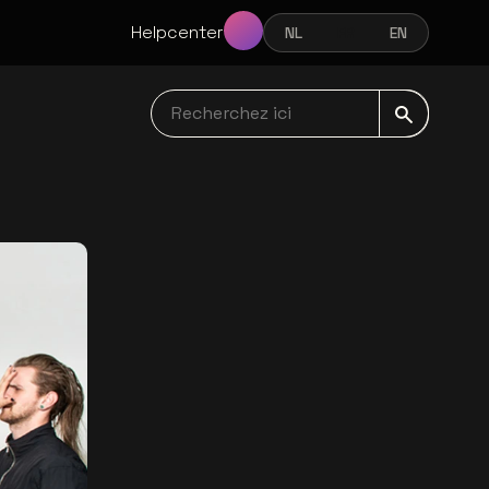
Helpcenter
NL
FR
EN
NEDERLANDS
FRANÇAIS
ENGLISH
Recherchez ici navbar