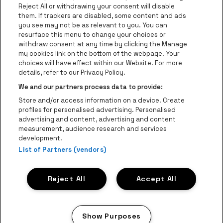
Groupes
Reject All or withdrawing your consent will disable
them. If trackers are disabled, some content and ads
Helpcenter
you see may not be as relevant to you. You can
resurface this menu to change your choices or
Contact
withdraw consent at any time by clicking the Manage
Instagram
Facebook
Threads
Tiktok
Youtube
my cookies link on the bottom of the webpage. Your
choices will have effect within our Website. For more
Be•at Tickets fait partie de
be•at
details, refer to our Privacy Policy.
be•at Tickets
We and our partners process data to provide:
Schijnpoortweg 119, 2170 Anvers
Store and/or access information on a device. Create
Be-At Venues
profiles for personalised advertising. Personalised
Schijnpoortweg 119, 2170 Anvers
advertising and content, advertising and content
BTW (BE) 0461.051.688 - RPR Antwerpen
measurement, audience research and services
BNP Paribas Fortis - IBAN: BE93 2200 4925 0067 - BIC:
development.
List of Partners (vendors)
GEBABEBB
© be•at - Tous droits réservés
Reject All
Accept All
Proclaimer
Cookies
Manage my cookies
Privacy
Conditions générales
Show Purposes