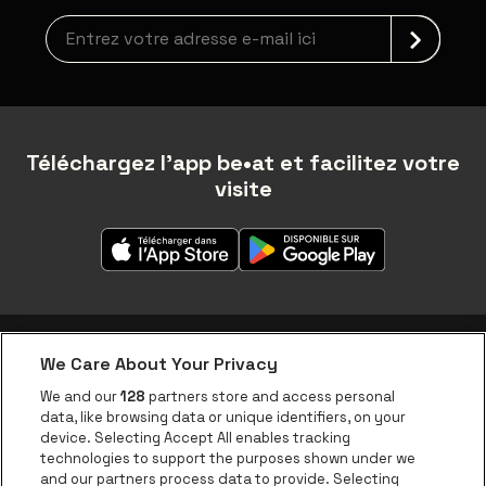
Inscription à la newsletter
Téléchargez l'app be•at et facilitez votre
visite
We Care About Your Privacy
Application be•at
We and our
128
partners store and access personal
data, like browsing data or unique identifiers, on your
be•at Corporate
device. Selecting Accept All enables tracking
technologies to support the purposes shown under we
be•at Business
and our partners process data to provide. Selecting