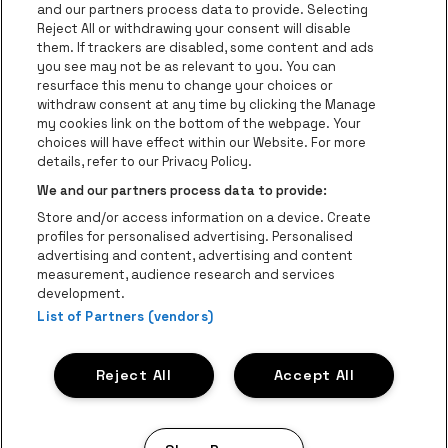
be•at Business
and our partners process data to provide. Selecting
Groupes
Reject All or withdrawing your consent will disable
them. If trackers are disabled, some content and ads
Helpcenter
you see may not be as relevant to you. You can
resurface this menu to change your choices or
Contact
withdraw consent at any time by clicking the Manage
Instagram
Facebook
Threads
Tiktok
Youtube
my cookies link on the bottom of the webpage. Your
choices will have effect within our Website. For more
Be•at Tickets fait partie de
be•at
details, refer to our Privacy Policy.
be•at Tickets
We and our partners process data to provide:
Schijnpoortweg 119, 2170 Anvers
Store and/or access information on a device. Create
Be-At Venues
profiles for personalised advertising. Personalised
Schijnpoortweg 119, 2170 Anvers
advertising and content, advertising and content
BTW (BE) 0461.051.688 - RPR Antwerpen
measurement, audience research and services
BNP Paribas Fortis - IBAN: BE93 2200 4925 0067 - BIC:
development.
List of Partners (vendors)
GEBABEBB
© be•at - Tous droits réservés
Reject All
Accept All
Proclaimer
Cookies
Manage my cookies
Privacy
Conditions générales