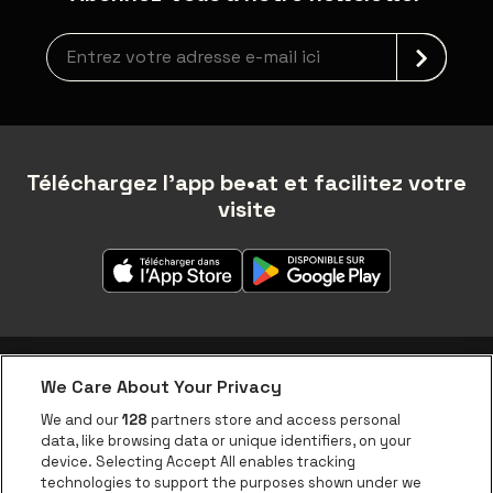
Inscription à la newsletter
Téléchargez l'app be•at et facilitez votre
visite
We Care About Your Privacy
Application be•at
We and our
128
partners store and access personal
data, like browsing data or unique identifiers, on your
be•at Corporate
device. Selecting Accept All enables tracking
technologies to support the purposes shown under we