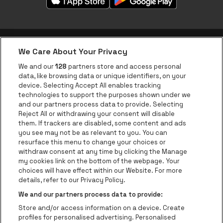
We Care About Your Privacy
Application be•at
We and our
128
partners store and access personal
data, like browsing data or unique identifiers, on your
be•at Corporate
device. Selecting Accept All enables tracking
technologies to support the purposes shown under we
be•at Business
and our partners process data to provide. Selecting
Groupes
Reject All or withdrawing your consent will disable
them. If trackers are disabled, some content and ads
Helpcenter
you see may not be as relevant to you. You can
resurface this menu to change your choices or
Contact
withdraw consent at any time by clicking the Manage
Instagram
Facebook
Threads
Tiktok
Youtube
my cookies link on the bottom of the webpage. Your
choices will have effect within our Website. For more
Be•at Tickets fait partie de
be•at
details, refer to our Privacy Policy.
be•at Tickets
We and our partners process data to provide:
Schijnpoortweg 119, 2170 Anvers
Store and/or access information on a device. Create
be•at venues nv
profiles for personalised advertising. Personalised
Schijnpoortweg 119, 2170 Anvers