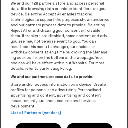
Application be•at
We and our
128
partners store and access personal
data, like browsing data or unique identifiers, on your
be•at Corporate
device. Selecting Accept All enables tracking
technologies to support the purposes shown under we
be•at Business
and our partners process data to provide. Selecting
Groupes
Reject All or withdrawing your consent will disable
them. If trackers are disabled, some content and ads
Helpcenter
you see may not be as relevant to you. You can
resurface this menu to change your choices or
Contact
withdraw consent at any time by clicking the Manage
Instagram
Facebook
Threads
Tiktok
Youtube
my cookies link on the bottom of the webpage. Your
choices will have effect within our Website. For more
Be•at Tickets fait partie de
be•at
details, refer to our Privacy Policy.
be•at Tickets
We and our partners process data to provide:
Schijnpoortweg 119, 2170 Anvers
Store and/or access information on a device. Create
Be-At Venues
profiles for personalised advertising. Personalised
Schijnpoortweg 119, 2170 Anvers
advertising and content, advertising and content
BTW (BE) 0461.051.688 - RPR Antwerpen
measurement, audience research and services
BNP Paribas Fortis - IBAN: BE93 2200 4925 0067 - BIC:
development.
List of Partners (vendors)
GEBABEBB
© be•at - Tous droits réservés