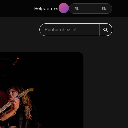
Helpcenter
NL
FR
EN
NEDERLANDS
FRANÇAIS
ENGLISH
Recherchez ici navbar