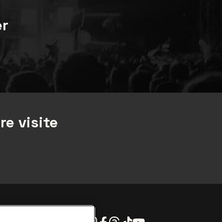
er
re visite
Instagram
Facebook
Threads
Tiktok
Youtube