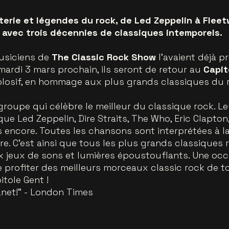
tterie et légendes du rock, de Led Zeppelin à Fle
 avec trois décennies de classiques intemporels.
musiciens de
The Classic Rock Show
l’avaient déjà pr
mardi 3 mars prochain, ils seront de retour au
Capit
losif, en hommage aux plus grands classiques du r
groupe qui célèbre le meilleur du classique rock. 
que Led Zeppelin, Dire Straits, The Who, Eric Clapton
 encore. Toutes les chansons sont interprétées à la
e. C’est ainsi que tous les plus grands classiques 
jeux de sons et lumières époustouflants. Une occa
de profiter des meilleurs morceaux classic rock de 
itole Gent !
net!"
- London Times