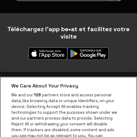
Téléchargez l'app be•at et facilitez votre
visite
We Care About Your Privacy
Application be•at
We and our
128
partners store and access personal
data, like browsing data or unique identifiers, on your
be•at Corporate
device. Selecting Accept All enables tracking
technologies to support the purposes shown under we
be•at Business
and our partners process data to provide. Selecting
Groupes
Reject All or withdrawing your consent will disable
them. If trackers are disabled, some content and ads
Helpcenter
you see may not be as relevant to you. You can