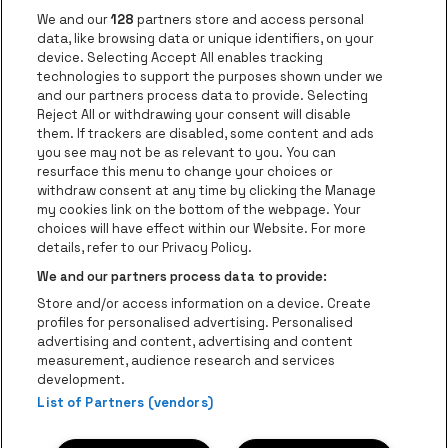
Application be•at
We and our
128
partners store and access personal
data, like browsing data or unique identifiers, on your
be•at Corporate
device. Selecting Accept All enables tracking
technologies to support the purposes shown under we
be•at Business
and our partners process data to provide. Selecting
Groupes
Reject All or withdrawing your consent will disable
them. If trackers are disabled, some content and ads
Helpcenter
you see may not be as relevant to you. You can
resurface this menu to change your choices or
Contact
withdraw consent at any time by clicking the Manage
Instagram
Facebook
Threads
Tiktok
Youtube
my cookies link on the bottom of the webpage. Your
choices will have effect within our Website. For more
Be•at Tickets fait partie de
be•at
details, refer to our Privacy Policy.
be•at Tickets
We and our partners process data to provide:
Schijnpoortweg 119, 2170 Anvers
Store and/or access information on a device. Create
Be-At Venues
profiles for personalised advertising. Personalised
Schijnpoortweg 119, 2170 Anvers
advertising and content, advertising and content
BTW (BE) 0461.051.688 - RPR Antwerpen
measurement, audience research and services
BNP Paribas Fortis - IBAN: BE93 2200 4925 0067 - BIC:
development.
List of Partners (vendors)
GEBABEBB
© be•at - Tous droits réservés