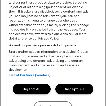
be•at Business
and our partners process data to provide. Selecting
Groupes
Reject All or withdrawing your consent will disable
them. If trackers are disabled, some content and ads
Helpcenter
you see may not be as relevant to you. You can
resurface this menu to change your choices or
Contact
withdraw consent at any time by clicking the Manage
Instagram
Facebook
Threads
Tiktok
Youtube
my cookies link on the bottom of the webpage. Your
choices will have effect within our Website. For more
Be•at Tickets fait partie de
be•at
details, refer to our Privacy Policy.
be•at Tickets
We and our partners process data to provide:
Schijnpoortweg 119, 2170 Anvers
Store and/or access information on a device. Create
Be-At Venues
profiles for personalised advertising. Personalised
Schijnpoortweg 119, 2170 Anvers
advertising and content, advertising and content
BTW (BE) 0461.051.688 - RPR Antwerpen
measurement, audience research and services
BNP Paribas Fortis - IBAN: BE93 2200 4925 0067 - BIC:
development.
List of Partners (vendors)
GEBABEBB
© be•at - Tous droits réservés
Reject All
Accept All
Proclaimer
Cookies
Manage my cookies
Privacy
Conditions générales