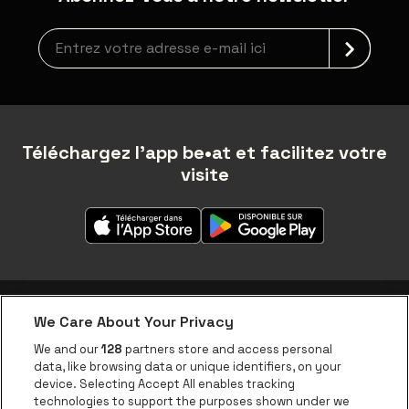
Inscription à la newsletter
Téléchargez l'app be•at et facilitez votre
visite
We Care About Your Privacy
Application be•at
We and our
128
partners store and access personal
data, like browsing data or unique identifiers, on your
be•at Corporate
device. Selecting Accept All enables tracking
technologies to support the purposes shown under we