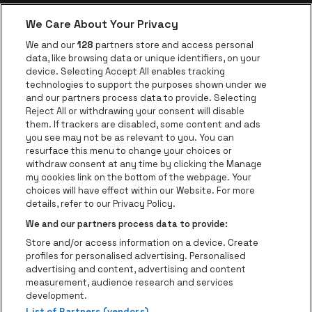
We Care About Your Privacy
Application be•at
We and our
128
partners store and access personal
data, like browsing data or unique identifiers, on your
be•at Corporate
device. Selecting Accept All enables tracking
technologies to support the purposes shown under we
be•at Business
and our partners process data to provide. Selecting
Groupes
Reject All or withdrawing your consent will disable
them. If trackers are disabled, some content and ads
Helpcenter
you see may not be as relevant to you. You can
resurface this menu to change your choices or
Contact
withdraw consent at any time by clicking the Manage
Instagram
Facebook
Threads
Tiktok
Youtube
my cookies link on the bottom of the webpage. Your
choices will have effect within our Website. For more
Be•at Tickets fait partie de
be•at
details, refer to our Privacy Policy.
be•at Tickets
We and our partners process data to provide:
Schijnpoortweg 119, 2170 Anvers
Store and/or access information on a device. Create
Be-At Venues
profiles for personalised advertising. Personalised
Schijnpoortweg 119, 2170 Anvers
advertising and content, advertising and content
BTW (BE) 0461.051.688 - RPR Antwerpen
measurement, audience research and services
BNP Paribas Fortis - IBAN: BE93 2200 4925 0067 - BIC:
development.
List of Partners (vendors)