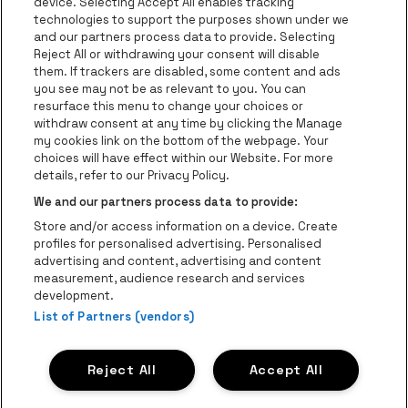
device. Selecting Accept All enables tracking
technologies to support the purposes shown under we
be•at Business
and our partners process data to provide. Selecting
Groupes
Reject All or withdrawing your consent will disable
them. If trackers are disabled, some content and ads
Helpcenter
you see may not be as relevant to you. You can
resurface this menu to change your choices or
Contact
withdraw consent at any time by clicking the Manage
Instagram
Facebook
Threads
Tiktok
Youtube
my cookies link on the bottom of the webpage. Your
choices will have effect within our Website. For more
Be•at Tickets fait partie de
be•at
details, refer to our Privacy Policy.
be•at Tickets
We and our partners process data to provide:
Schijnpoortweg 119, 2170 Anvers
Store and/or access information on a device. Create
Be-At Venues
profiles for personalised advertising. Personalised
Schijnpoortweg 119, 2170 Anvers
advertising and content, advertising and content
BTW (BE) 0461.051.688 - RPR Antwerpen
measurement, audience research and services
BNP Paribas Fortis - IBAN: BE93 2200 4925 0067 - BIC:
development.
GEBABEBB
List of Partners (vendors)
© be•at - Tous droits réservés
Reject All
Accept All
Proclaimer
Cookies
Manage my cookies
Privacy