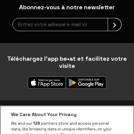
Abonnez-vous à notre newsletter
Inscription à la newsletter
Téléchargez l'app be•at et facilitez votre
visite
We Care About Your Privacy
Application be•at
We and our
128
partners store and access personal
data, like browsing data or unique identifiers, on your
be•at Corporate