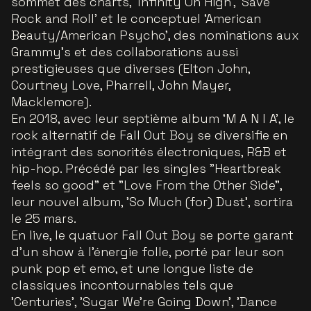
sommet des charts, ‘Infinity On High’, ‘Save
Rock and Roll’ et le conceptuel ‘American
Beauty/American Psycho’, des nominations aux
Grammy’s et des collaborations aussi
prestigieuses que diverses (Elton John,
Courtney Love, Pharrell, John Mayer,
Macklemore).
En 2018, avec leur septième album ‘M A N I A’, le
rock alternatif de Fall Out Boy se diversifie en
intégrant des sonorités électroniques, R&B et
hip-hop. Précédé par les singles "Heartbreak
feels so good" et "Love From the Other Side",
leur nouvel album, 'So Much (for) Dust', sortira
le 25 mars.
En live, le quatuor Fall Out Boy se porte garant
d’un show à l’énergie folle, porté par leur son
punk pop et emo, et une longue liste de
classiques incontournables tels que
'Centuries', 'Sugar We’re Going Down', 'Dance