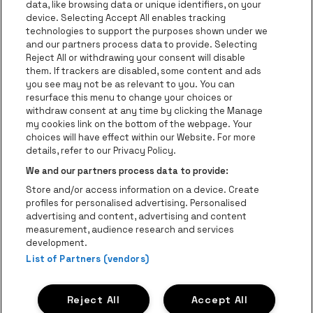
data, like browsing data or unique identifiers, on your
be•at Corporate
device. Selecting Accept All enables tracking
technologies to support the purposes shown under we
be•at Business
and our partners process data to provide. Selecting
Groupes
Reject All or withdrawing your consent will disable
them. If trackers are disabled, some content and ads
Helpcenter
you see may not be as relevant to you. You can
resurface this menu to change your choices or
Contact
withdraw consent at any time by clicking the Manage
Instagram
Facebook
Threads
Tiktok
Youtube
my cookies link on the bottom of the webpage. Your
choices will have effect within our Website. For more
Be•at Tickets fait partie de
be•at
details, refer to our Privacy Policy.
be•at Tickets
We and our partners process data to provide:
Schijnpoortweg 119, 2170 Anvers
Store and/or access information on a device. Create
Be-At Venues
profiles for personalised advertising. Personalised
Schijnpoortweg 119, 2170 Anvers
advertising and content, advertising and content
BTW (BE) 0461.051.688 - RPR Antwerpen
measurement, audience research and services
BNP Paribas Fortis - IBAN: BE93 2200 4925 0067 - BIC:
development.
List of Partners (vendors)
GEBABEBB
© be•at - Tous droits réservés
Reject All
Accept All