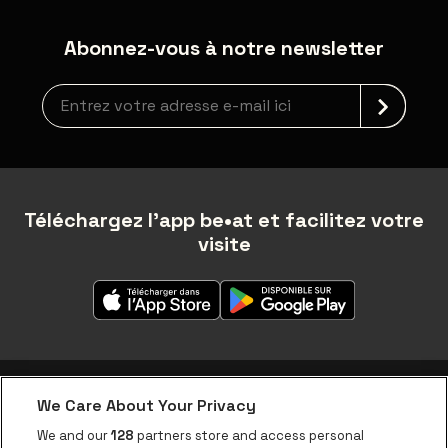
Abonnez-vous à notre newsletter
Inscription à la newsletter
Téléchargez l'app be•at et facilitez votre
visite
We Care About Your Privacy
Application be•at
We and our
128
partners store and access personal