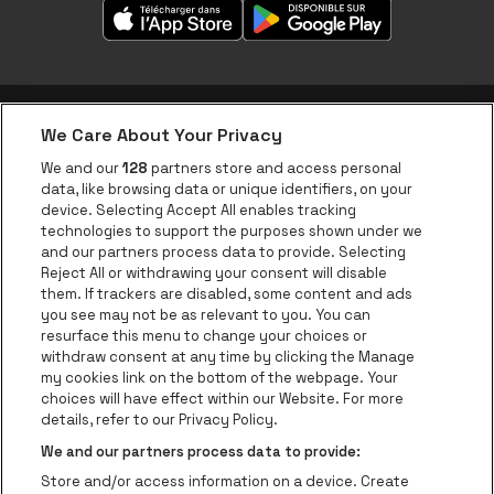
We Care About Your Privacy
Application be•at
We and our
128
partners store and access personal
data, like browsing data or unique identifiers, on your
be•at Corporate
device. Selecting Accept All enables tracking
technologies to support the purposes shown under we
be•at Business
and our partners process data to provide. Selecting
Groupes
Reject All or withdrawing your consent will disable
them. If trackers are disabled, some content and ads
Helpcenter
you see may not be as relevant to you. You can
resurface this menu to change your choices or
Contact
withdraw consent at any time by clicking the Manage
Instagram
Facebook
Threads
Tiktok
Youtube
my cookies link on the bottom of the webpage. Your
choices will have effect within our Website. For more
Be•at Tickets fait partie de
be•at
details, refer to our Privacy Policy.
be•at Tickets
We and our partners process data to provide:
Schijnpoortweg 119, 2170 Anvers
Store and/or access information on a device. Create
Be-At Venues