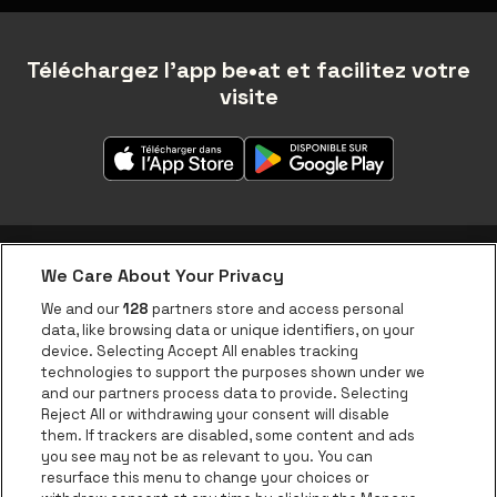
Téléchargez l'app be•at et facilitez votre
visite
We Care About Your Privacy
Application be•at
We and our
128
partners store and access personal
data, like browsing data or unique identifiers, on your
be•at Corporate
device. Selecting Accept All enables tracking
technologies to support the purposes shown under we
be•at Business
and our partners process data to provide. Selecting
Groupes
Reject All or withdrawing your consent will disable
them. If trackers are disabled, some content and ads
Helpcenter
you see may not be as relevant to you. You can
resurface this menu to change your choices or
Contact