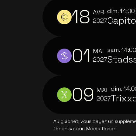
18
dim.
14:00
AVR.
Capito
2027
01
sam.
14:0
MAI
Stads
2027
09
dim.
14:0
MAI
Trixx
2027
Au guichet, vous payez un supplémen
Organisateur
:
Media Dome