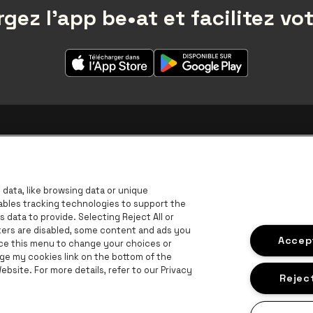
gez l'app be•at et facilitez vot
data, like browsing data or unique
nables tracking technologies to support the
data to provide. Selecting Reject All or
ckers are disabled, some content and ads you
Accept
ace this menu to change your choices or
ge my cookies link on the bottom of the
B
bsite. For more details, refer to our Privacy
BNP Paribas Fortis - IBAN
Reject