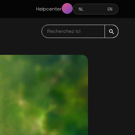
Helpcenter
NL
FR
EN
NEDERLANDS
FRANÇAIS
ENGLISH
Recherchez ici navbar