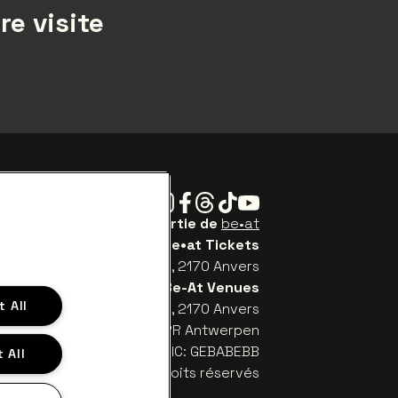
re visite
Instagram
Facebook
Threads
Tiktok
Youtube
Be•at Tickets fait partie de
be•at
be•at Tickets
Schijnpoortweg 119, 2170 Anvers
Be-At Venues
 All
Schijnpoortweg 119, 2170 Anvers
TW (BE) 0461.051.688 - RPR Antwerpen
: BE93 2200 4925 0067 - BIC: GEBABEBB
 All
© be•at - Tous droits réservés