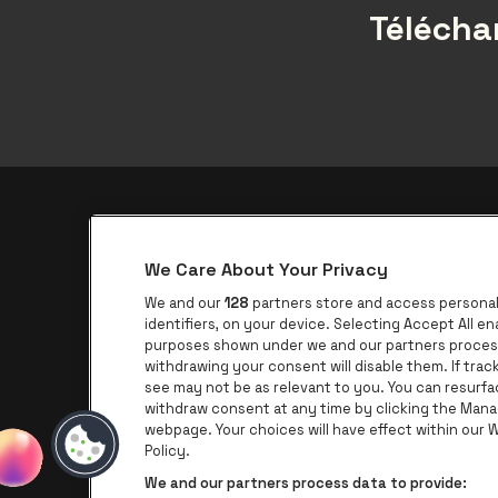
Téléchar
Application be•at
We Care About Your Privacy
be•at Corporate
We and our
128
partners store and access personal 
be•at Business
identifiers, on your device. Selecting Accept All e
purposes shown under we and our partners process 
Groupes
withdrawing your consent will disable them. If tra
see may not be as relevant to you. You can resurf
Helpcenter
withdraw consent at any time by clicking the Mana
Contact
webpage. Your choices will have effect within our We
Policy.
We and our partners process data to provide: