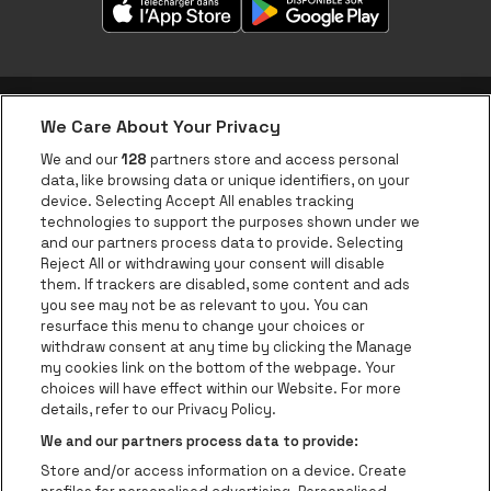
We Care About Your Privacy
Application be•at
We and our
128
partners store and access personal
data, like browsing data or unique identifiers, on your
be•at Corporate
device. Selecting Accept All enables tracking
technologies to support the purposes shown under we
be•at Business
and our partners process data to provide. Selecting
Groupes
Reject All or withdrawing your consent will disable
them. If trackers are disabled, some content and ads
Helpcenter
you see may not be as relevant to you. You can
resurface this menu to change your choices or
Contact
withdraw consent at any time by clicking the Manage
Instagram
Facebook
Threads
Tiktok
Youtube
my cookies link on the bottom of the webpage. Your
choices will have effect within our Website. For more
Be•at Tickets fait partie de
be•at
details, refer to our Privacy Policy.
be•at Tickets
We and our partners process data to provide:
Schijnpoortweg 119, 2170 Anvers
Store and/or access information on a device. Create
Be-At Venues