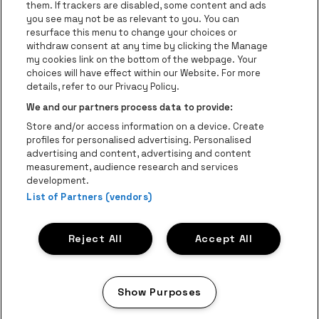
them. If trackers are disabled, some content and ads
Helpcenter
you see may not be as relevant to you. You can
resurface this menu to change your choices or
Contact
withdraw consent at any time by clicking the Manage
Instagram
Facebook
Threads
Tiktok
Youtube
my cookies link on the bottom of the webpage. Your
choices will have effect within our Website. For more
Be•at Tickets fait partie de
be•at
details, refer to our Privacy Policy.
be•at Tickets
We and our partners process data to provide:
Schijnpoortweg 119, 2170 Anvers
Store and/or access information on a device. Create
Be-At Venues
profiles for personalised advertising. Personalised
Schijnpoortweg 119, 2170 Anvers
advertising and content, advertising and content
BTW (BE) 0461.051.688 - RPR Antwerpen
measurement, audience research and services
BNP Paribas Fortis - IBAN: BE93 2200 4925 0067 - BIC:
development.
List of Partners (vendors)
GEBABEBB
© be•at - Tous droits réservés
Reject All
Accept All
Proclaimer
Cookies
Manage my cookies
Privacy
Conditions générales
Show Purposes