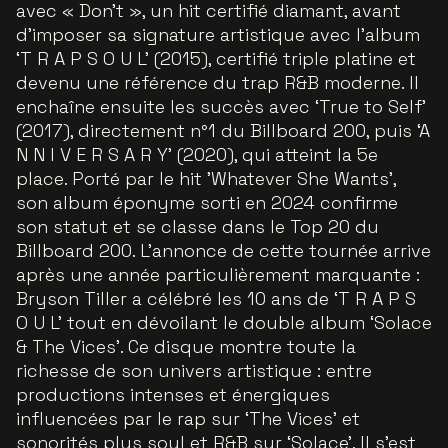
avec « Don’t », un hit certifié diamant, avant
d’imposer sa signature artistique avec l’album
‘T R A P S O U L’ (2015), certifié triple platine et
devenu une référence du trap R&B moderne. Il
enchaîne ensuite les succès avec ‘True to Self’
(2017), directement n°1 du Billboard 200, puis ‘A
N N I V E R S A R Y’ (2020), qui atteint la 5e
place. Porté par le hit 'Whatever She Wants',
son album éponyme sorti en 2024 confirme
son statut et se classe dans le Top 20 du
Billboard 200. L’annonce de cette tournée arrive
après une année particulièrement marquante :
Bryson Tiller a célébré les 10 ans de ‘T R A P S
O U L’ tout en dévoilant le double album ‘Solace
& The Vices’. Ce disque montre toute la
richesse de son univers artistique : entre
productions intenses et énergiques
influencées par le rap sur ‘The Vices’ et
sonorités plus soul et R&B sur ‘Solace’. Il s’est