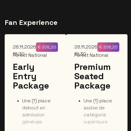
Fan Experience
sam.
sam.
28.11.2026
28.11.2026
€
208,20
€
208,20
18:30
18:30
Forest National
Forest National
Early
Premium
Entry
Seated
Package
Package
Une (1) place
Une (1) place
debout en
assise de
admission
catégorie
générale
supérieure