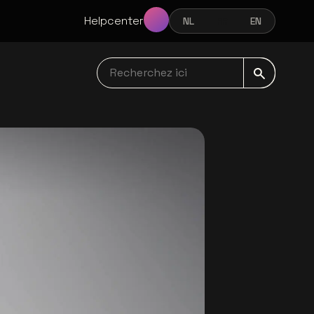
Helpcenter
NL
FR
EN
NEDERLANDS
FRANÇAIS
ENGLISH
Recherchez ici navbar