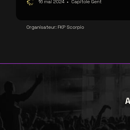
16 mai 2024
•
Capitole Gent
Organisateur
:
FKP Scorpio
A