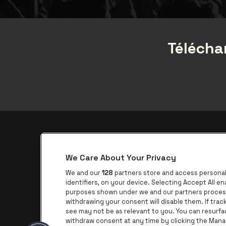
Téléchar
Application be•at
We Care About Your Privacy
be•at Corporate
We and our
128
partners store and access personal 
be•at Business
identifiers, on your device. Selecting Accept All e
purposes shown under we and our partners process 
Groupes
withdrawing your consent will disable them. If tra
see may not be as relevant to you. You can resurf
Helpcenter
withdraw consent at any time by clicking the Mana