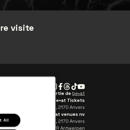
re visite
Instagram
Facebook
Threads
Tiktok
Youtube
Be•at Tickets fait partie de
be•at
be•at Tickets
Schijnpoortweg 119, 2170 Anvers
be•at venues nv
 All
Schijnpoortweg 119, 2170 Anvers
TW (BE) 0461.051.688 - RPR Antwerpen