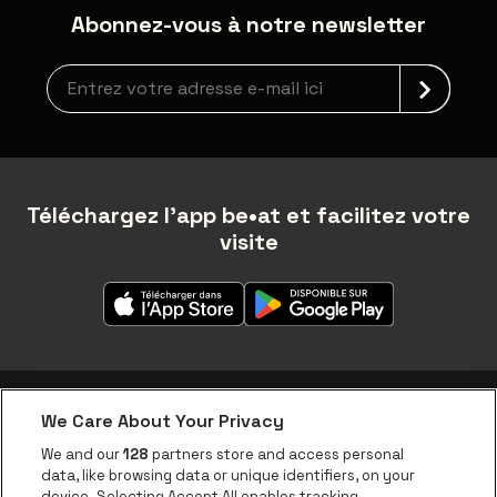
Abonnez-vous à notre newsletter
Inscription à la newsletter
Téléchargez l'app be•at et facilitez votre
visite
We Care About Your Privacy
Application be•at
We and our
128
partners store and access personal
data, like browsing data or unique identifiers, on your
be•at Corporate
device. Selecting Accept All enables tracking