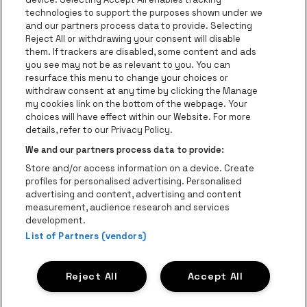
technologies to support the purposes shown under we
be•at Business
and our partners process data to provide. Selecting
Groupes
Reject All or withdrawing your consent will disable
them. If trackers are disabled, some content and ads
Helpcenter
you see may not be as relevant to you. You can
resurface this menu to change your choices or
Contact
withdraw consent at any time by clicking the Manage
Instagram
Facebook
Threads
Tiktok
Youtube
my cookies link on the bottom of the webpage. Your
choices will have effect within our Website. For more
Be•at Tickets fait partie de
be•at
details, refer to our Privacy Policy.
be•at Tickets
We and our partners process data to provide:
Schijnpoortweg 119, 2170 Anvers
Store and/or access information on a device. Create
Be-At Venues
profiles for personalised advertising. Personalised
Schijnpoortweg 119, 2170 Anvers
advertising and content, advertising and content
BTW (BE) 0461.051.688 - RPR Antwerpen
measurement, audience research and services
BNP Paribas Fortis - IBAN: BE93 2200 4925 0067 - BIC:
development.
List of Partners (vendors)
GEBABEBB
© be•at - Tous droits réservés
Reject All
Accept All
Proclaimer
Cookies
Manage my cookies
Privacy