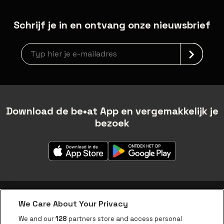
Schrijf je in en ontvang onze nieuwsbrief
Nieuwsbrief aanmelding
Download de be•at App en vergemakkelijk je
bezoek
We Care About Your Privacy
be•at app
We and our
128
partners store and access personal