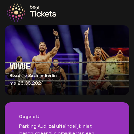
Ga naar de homepage
WWE
Road To Bash In Berlin
ma 26.08.2024
Opgelet!
Parking Audi zal uiteindelijk niet
beschikbaar zijn omwille van een