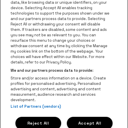
data, like browsing data or unique identifiers, on your
be•at Corporate
device. Selecting Accept All enables tracking
technologies to support the purposes shown under we
be•at Business
and our partners process data to provide. Selecting
Groepen
Reject All or withdrawing your consent will disable
them. If trackers are disabled, some content and ads
Helpcenter
you see may not be as relevant to you. You can
resurface this menu to change your choices or
Contact
withdraw consent at any time by clicking the Manage
Instagram
Facebook
Threads
Tiktok
Youtube
my cookies link on the bottom of the webpage. Your
choices will have effect within our Website. For more
Be•at Tickets is een deel van
be•at
details, refer to our Privacy Policy.
be•at Tickets
We and our partners process data to provide:
Schijnpoortweg 119, 2170 Antwerpen
Store and/or access information on a device. Create
Be-At Venues
profiles for personalised advertising. Personalised
Schijnpoortweg 119, 2170 Antwerpen
advertising and content, advertising and content
BTW (BE) 0461.051.688 - RPR Antwerpen
measurement, audience research and services
BNP Paribas Fortis - IBAN: BE93 2200 4925 0067 - BIC:
development.
List of Partners (vendors)
GEBABEBB
© be•at - Alle rechten voorbehouden
Reject All
Accept All