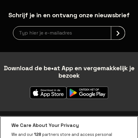
Schrijf je in en ontvang onze nieuwsbrief
Nieuwsbrief aanmelding
Download de be•at App en vergemakkelijk je
bezoek
We Care About Your Privacy
be•at app
We and our
128
partners store and access personal