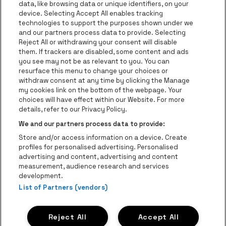
data, like browsing data or unique identifiers, on your
be•at Corporate
device. Selecting Accept All enables tracking
technologies to support the purposes shown under we
be•at Business
and our partners process data to provide. Selecting
Groepen
Reject All or withdrawing your consent will disable
them. If trackers are disabled, some content and ads
Helpcenter
you see may not be as relevant to you. You can
resurface this menu to change your choices or
Contact
withdraw consent at any time by clicking the Manage
Instagram
Facebook
Threads
Tiktok
Youtube
my cookies link on the bottom of the webpage. Your
choices will have effect within our Website. For more
Be•at Tickets is een deel van
be•at
details, refer to our Privacy Policy.
be•at Tickets
We and our partners process data to provide:
Schijnpoortweg 119, 2170 Antwerpen
Store and/or access information on a device. Create
be•at venues nv
profiles for personalised advertising. Personalised
Schijnpoortweg 119, 2170 Antwerpen
advertising and content, advertising and content
BTW (BE) 0461.051.688 - RPR Antwerpen
measurement, audience research and services
BNP Paribas Fortis - IBAN: BE93 2200 4925 0067 - BIC:
development.
List of Partners (vendors)
GEBABEBB
© be•at - Alle rechten voorbehouden
Reject All
Accept All