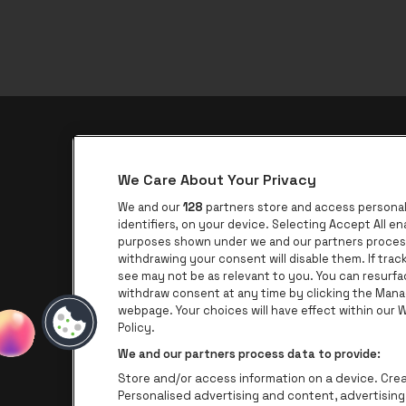
be•at app
We Care About Your Privacy
be•at Corporate
We and our
128
partners store and access personal 
be•at Business
identifiers, on your device. Selecting Accept All e
purposes shown under we and our partners process 
Groepen
withdrawing your consent will disable them. If tra
see may not be as relevant to you. You can resurf
Helpcenter
withdraw consent at any time by clicking the Mana
Contact
webpage. Your choices will have effect within our We
Policy.
We and our partners process data to provide:
Store and/or access information on a device. Creat
Personalised advertising and content, advertisi