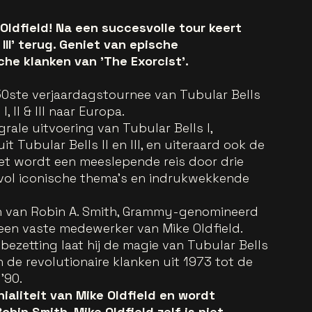
 Oldfield! Na een succesvolle tour keert
& III' terug. Geniet van epische
he klanken van 'The Exorcist'.
0ste verjaardagstournee van Tubular Bells
 II & III naar Europa.
ale uitvoering van Tubular Bells I,
Tubular Bells II en III, en uiteraard ook de
et wordt een meeslepende reis door drie
vol iconische thema’s en indrukwekkende
en van Robin A. Smith, Grammy-genomineerd
 een vaste medewerker van Mike Oldfield.
ezetting laat hij de magie van Tubular Bells
de revolutionaire klanken uit 1973 tot de
’90.
nialiteit van Mike Oldfield en wordt
bin Smith. Mike Oldfield zelf is niet