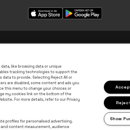
data, like browsing data or unique
nables tracking technologies to support the
data to provide. Selecting Reject All or
ckers are disabled, some content and ads you
Accept
ace this menu to change your choices or
ge my cookies link on the bottom of the
B
bsite. For more details, refer to our Privacy
BNP Paribas Fortis - IBAN
Reject
Show Pu
e profiles for personalised advertising.
ng and content measurement, audience