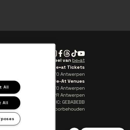
Instagram
Facebook
Threads
Tiktok
Youtube
Be•at Tickets is een deel van
be•at
be•at Tickets
Schijnpoortweg 119, 2170 Antwerpen
Be-At Venues
 All
Schijnpoortweg 119, 2170 Antwerpen
TW (BE) 0461.051.688 - RPR Antwerpen
: BE93 2200 4925 0067 - BIC: GEBABEBB
 All
© be•at - Alle rechten voorbehouden
rposes