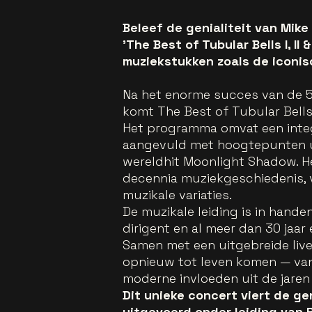
Beleef de genialiteit van Mike
'The Best of Tubular Bells I, II 
muziekstukken zoals de iconisc
Na het enorme succes van de 5
komt The Best of Tubular Bells I,
Het programma omvat een integr
aangevuld met hoogtepunten uit 
wereldhit Moonlight Shadow. H
decennia muziekgeschiedenis, 
muzikale variaties.
De muzikale leiding is in hand
dirigent en al meer dan 30 jaar
Samen met een uitgebreide liveb
opnieuw tot leven komen — van 
moderne invloeden uit de jaren 
Dit unieke concert viert de ge
uitgevoerd onder leiding van Ro