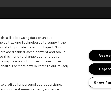
data, like browsing data or unique
nables tracking technologies to support the
data to provide. Selecting Reject All or
ckers are disabled, some content and ads you
Accept
ace this menu to change your choices or
ge my cookies link on the bottom of the
B
bsite. For more details, refer to our Privacy
BNP Paribas Fortis - IBAN
Reject
Show Pu
e profiles for personalised advertising.
ng and content measurement, audience
roclaimer
Cookies
Manage my cookies
Privacy
Algemene voorwaard