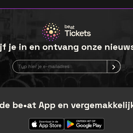
jf je in en ontvang onze nieuw
Nieuwsbrief aanmelding
de be•at App en vergemakkelijk