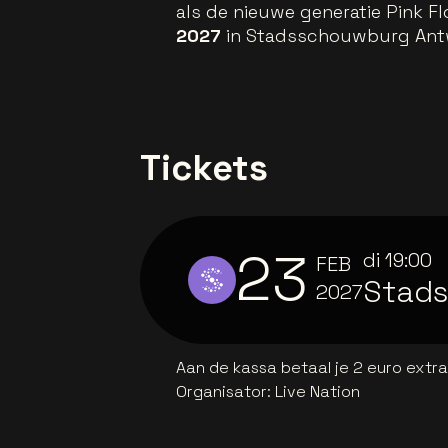
als de nieuwe generatie Pink F
2027
in Stadsschouwburg Ant
Tickets
23
di
19:00
FEB
Stad
2027
Aan de kassa betaal je 2 euro extr
Organisator
:
Live Nation