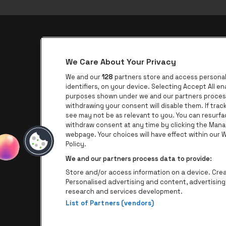
be•at app
We Care About Your Privacy
be•at Corporate
We and our
128
partners store and access personal 
be•at Business
identifiers, on your device. Selecting Accept All e
purposes shown under we and our partners process 
Groepen
withdrawing your consent will disable them. If tra
see may not be as relevant to you. You can resurf
Helpcenter
withdraw consent at any time by clicking the Mana
Contact
webpage. Your choices will have effect within our We
Policy.
We and our partners process data to provide:
Store and/or access information on a device. Creat
Personalised advertising and content, advertisi
research and services development.
List of Partners (vendors)
P