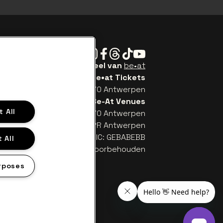
Instagram
Facebook
Threads
Tiktok
Youtube
Be•at Tickets is een deel van
be•at
be•at Tickets
Schijnpoortweg 119, 2170 Antwerpen
Be-At Venues
 All
Schijnpoortweg 119, 2170 Antwerpen
TW (BE) 0461.051.688 - RPR Antwerpen
: BE93 2200 4925 0067 - BIC: GEBABEBB
 All
© be•at - Alle rechten voorbehouden
rposes
en