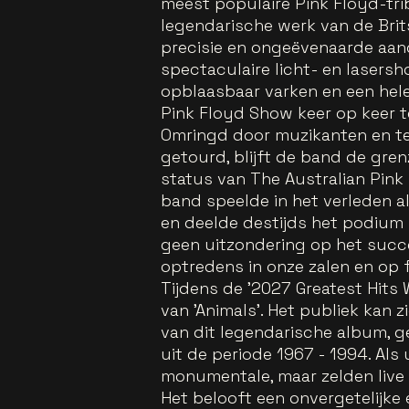
meest populaire Pink Floyd-tri
legendarische werk van de Bri
precisie en ongeëvenaarde aan
spectaculaire licht- en lasers
opblaasbaar varken en een hele
Pink Floyd Show keer op keer t
Omringd door muzikanten en te
getourd, blijft de band de gre
status van The Australian Pin
band speelde in het verleden a
en deelde destijds het podium m
geen uitzondering op het succes,
optredens in onze zalen en op f
Tijdens de '2027 Greatest Hits 
van 'Animals'. Het publiek kan
van dit legendarische album, 
uit de periode 1967 - 1994. Als 
monumentale, maar zelden live 
Het belooft een onvergetelijke