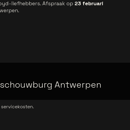
loyd-liefhebbers. Afspraak op
23 februari
werpen.
sschouwburg Antwerpen
a servicekosten.