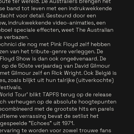
bute ter wereld. De Australiërs brengen het
tse band tot leven met een indrukwekkende
dacht voor detail. Gesteund door een
how, indrukwekkende video-animaties, een
boel speciale effecten, weet The Australian
e verbazen.
chnici die nog met Pink Floyd zelf hebben
nzen van het tribute-genre verleggen. De
k Floyd Show is dan ook ongeëvenaard. De
l op de 50ste verjaardag van David Gilmour
et Gilmour zelf en Rick Wright. Ook België is
 zoals blijkt uit hun talrijke (uitverkochte)
estivals.
World Tour' blikt TAPFS terug op de release
 zich verheugen op de absolute hoogtepunten
gecombineerd met de grootste hits en parels
ultieme verrassing bevat de setlist het
gespeelde "Echoes" uit 1971.
 ervaring te worden voor zowel trouwe fans