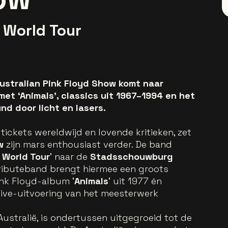
 World Tour
ustralian Pink Floyd Show komt naar
et ‘Animals’, classics uit 1967–1994 en het
nd door licht en lasers.
 tickets wereldwijd en lovende kritieken, zet
w
zijn mars enthousiast verder. De band
 World Tour
' naar de
Stadsschouwburg
tributeband brengt hiermee een groots
ink Floyd-album '
Animals
' uit 1977 én
live-uitvoering van het meesterwerk
Australië, is ondertussen uitgegroeid tot de