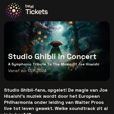
Ga naar de homepage
Studio Ghibli In Concert
A Symphonic Tribute To The Music Of Joe Hisaishi
Vanaf wo 13.11.2024
Studio Ghibli-fans, opgelet! De magie van Joe
Hisaishi’s muziek wordt door het European
Philharmonia onder leiding van Walter Proos
live tot leven gewekt. Welke soundtrack zit al