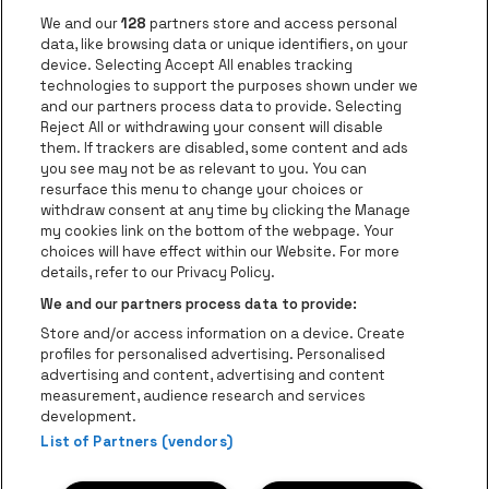
be•at app
We and our
128
partners store and access personal
data, like browsing data or unique identifiers, on your
be•at Corporate
device. Selecting Accept All enables tracking
technologies to support the purposes shown under we
be•at Business
and our partners process data to provide. Selecting
Groepen
Reject All or withdrawing your consent will disable
them. If trackers are disabled, some content and ads
Helpcenter
you see may not be as relevant to you. You can
resurface this menu to change your choices or
Contact
withdraw consent at any time by clicking the Manage
Instagram
Facebook
Threads
Tiktok
Youtube
my cookies link on the bottom of the webpage. Your
choices will have effect within our Website. For more
Be•at Tickets is een deel van
be•at
details, refer to our Privacy Policy.
be•at Tickets
We and our partners process data to provide:
Schijnpoortweg 119, 2170 Antwerpen
Store and/or access information on a device. Create
Be-At Venues
profiles for personalised advertising. Personalised
Schijnpoortweg 119, 2170 Antwerpen
advertising and content, advertising and content
BTW (BE) 0461.051.688 - RPR Antwerpen
measurement, audience research and services
BNP Paribas Fortis - IBAN: BE93 2200 4925 0067 - BIC:
development.
List of Partners (vendors)
GEBABEBB
© be•at - Alle rechten voorbehouden